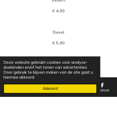
Vedett
€ 4,90
Duvel
€ 5,90
Deze website gebruikt cookies voor analyse-
Carlsberg 0,0%
doeleinden en/of het tonen van advertenties.
Door gebruik te blijven maken van de site gaat u
€ 4,90
hiermee akkoord.
Akkoord
E-mailadres
Telefoonnummer
Kaart
Facebook
Stella
€ 3,90